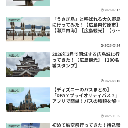
行】
2026.07.17
「うさぎ島」と呼ばれる大久野島
お出かけ
に行ってみた！【広島県竹原市】
【瀬戸内海】【広島観光】【うさ
ぎの島】
2026.03.24
2026年3月で閉城する広島城に行
お出かけ
ってきた！【広島観光】【100名
城スタンプ】
2026.03.16
【ディズニーのパスまとめ】
お出かけ
「DPA？プライオリティパス？」
アプリで簡単！パスの種類を解説
します♪
2025.11.05
初めて航空祭行ってきた！持込禁
お出かけ