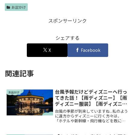
お出かけ
スポンサーリンク
シェアする
X
Facebook
関連記事
台風予報だけどディズニーへ行っ
お出かけ
てきた話！【雨ディズニー】【雨
ディズニー服装】【雨ディズニー
持ち物】
台風の季節が到来していますね...私のよう
に遠方からディズニーに行く方々は、
「ホテルや新幹線・飛行機などを既に手
配しているのに、台風予報になってどう
しよう！」って困ることがありますよ