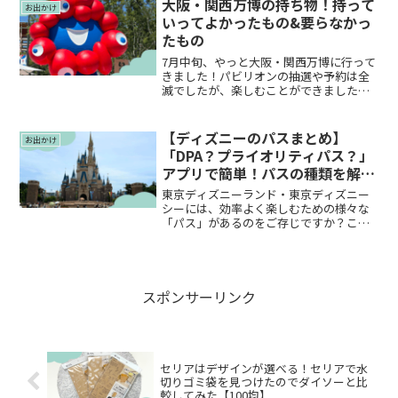
ばやっぱり温泉ですよね。私の滞在時間
大阪・関西万博の持ち物！持って
お出かけ
の都合上、温泉へ入りに...
いってよかったもの&要らなかっ
たもの
7月中旬、やっと大阪・関西万博に行って
きました！パビリオンの抽選や予約は全
滅でしたが、楽しむことができました♪
しかし、広い万博会場を一日で回りきる
ことはできず、あと2回くらいは行きたい
なと思っているので、私の中で「持って
【ディズニーのパスまとめ】
お出かけ
いってよかったもの」...
「DPA？プライオリティパス？」
アプリで簡単！パスの種類を解説
します♪
東京ディズニーランド・東京ディズニー
シーには、効率よく楽しむための様々な
「パス」があるのをご存じですか？ここ
数年、コロナ渦でなかなかディズニーに
行けなかったという方も多いと思いま
す。そんな中、久しぶりにディズニーに
行こうとしたら、「プライオ...
スポンサーリンク
セリアはデザインが選べる！セリアで水
切りゴミ袋を見つけたのでダイソーと比
較してみた【100均】