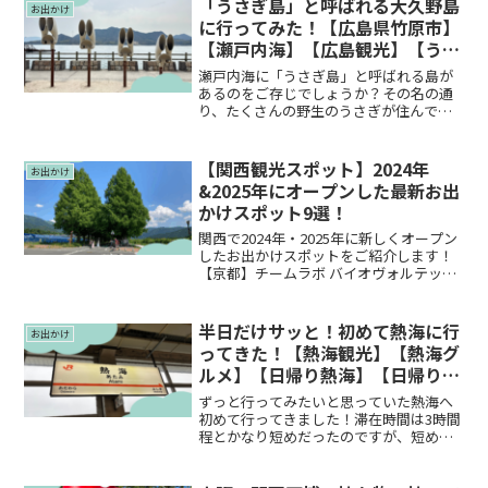
ね。色々キャンセルできない中で変わり
「うさぎ島」と呼ばれる大久野島
お出かけ
やすい台風予報を見なが...
に行ってみた！【広島県竹原市】
【瀬戸内海】【広島観光】【うさ
ぎの島】
瀬戸内海に「うさぎ島」と呼ばれる島が
あるのをご存じでしょうか？その名の通
り、たくさんの野生のうさぎが住んでい
る島なんです♪今はうさぎの楽園のよう
な平和な島ですが、そこには悲しい戦争
の歴史が刻まれていました。そんな興味
【関西観光スポット】2024年
お出かけ
深い「うさぎ島」をご紹介...
&2025年にオープンした最新お出
かけスポット9選！
関西で2024年・2025年に新しくオープン
したお出かけスポットをご紹介します！
【京都】チームラボ バイオヴォルテック
ス 京都2025年10月7日オープンのチーム
ラボ バイオヴォルテックス 京都。最新の
テクノロジーを活用したシステムやデジ
半日だけサッと！初めて熱海に行
お出かけ
タ...
ってきた！【熱海観光】【熱海グ
ルメ】【日帰り熱海】【日帰り旅
行】
ずっと行ってみたいと思っていた熱海へ
初めて行ってきました！滞在時間は3時間
程とかなり短めだったのですが、短めな
がらも楽しめたので、ご紹介できたらと
思います♪家康の湯（足湯）熱海といえ