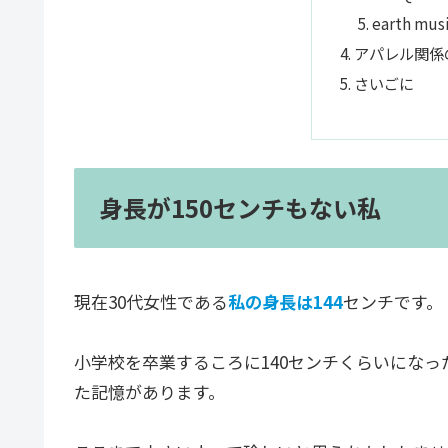
earth mus
アパレル関係
さいごに
身長が150センチもない私
現在30代女性である
私の身長は144
センチです。
小学校を卒業するころに140センチくらいにな
た記憶があります。